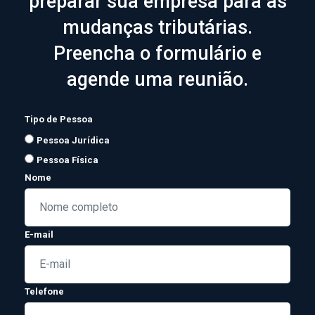
preparar sua empresa para as
Clique aqui
mudanças tributárias.
Preencha o formulário e
agende uma reunião.
Tipo de Pessoa
Pessoa Jurídica
Pessoa Física
Nome
E-mail
Telefone