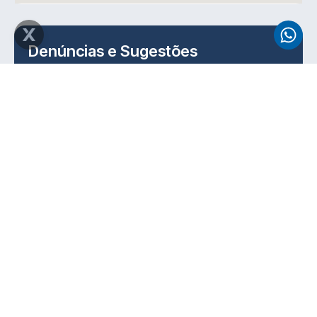
Denúncias e Sugestões
Na
Result
, valorizamos a ética e a transparência em
todas as nossas ações. Se você deseja reportar uma
situação, levantar uma preocupação ou fazer uma
sugestão, entre em contato com nosso canal de
denúncias.
Envie seu relato para:
denuncia@resultconsultores.com.br
Garantimos o tratamento confidencial de todas
as informações enviadas.