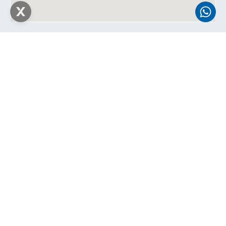
Denúncias e Sugestões
Na
Result
, valorizamos a ética e a transparência em
todas as nossas ações. Se você deseja reportar uma
situação, levantar uma preocupação ou fazer uma
sugestão, entre em contato com nosso canal de
denúncias.
Envie seu relato para:
denuncia@resultconsultores.com.br
Garantimos o tratamento confidencial de todas
as informações enviadas.