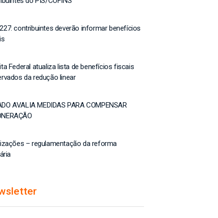
ribuintes do PIS/COFINS
227: contribuintes deverão informar benefícios
is
ta Federal atualiza lista de benefícios fiscais
ervados da redução linear
ADO AVALIA MEDIDAS PARA COMPENSAR
ONERAÇÃO
lizações – regulamentação da reforma
tária
wsletter