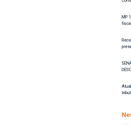
cont
MP 1
fisca
Recei
pres
SEN
DES
Atua
tribu
Ne