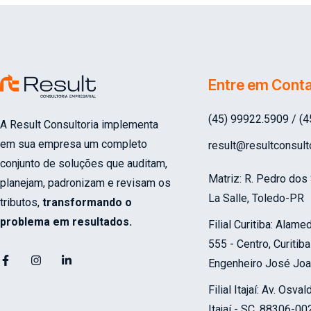
Entre em Cont
(45) 99922.5909 / (
A Result Consultoria implementa
em sua empresa um completo
result@resultconsult
conjunto de soluções que auditam,
Matriz: R. Pedro dos
planejam, padronizam e revisam os
La Salle, Toledo-PR
tributos,
transformando o
problema em resultados.
Filial Curitiba:
Alameda
555 - Centro, Curitib
Engenheiro José Joa
Filial Itajaí: Av. Osva
Itajaí - SC, 88306-00