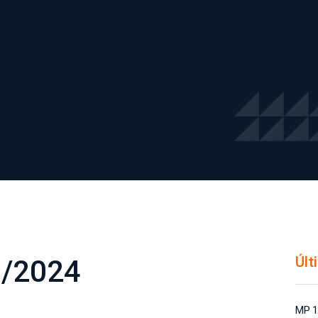
Últ
8/2024
MP 1