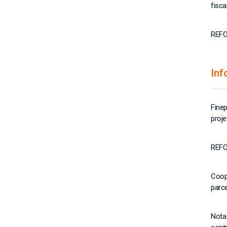
fisca
REFO
Inf
Finep
proje
REFO
Coop
parc
Nota