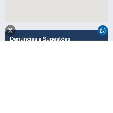
Denúncias e Sugestões
Na
Result
, valorizamos a ética e a transparência em
todas as nossas ações. Se você deseja reportar uma
situação, levantar uma preocupação ou fazer uma
sugestão, entre em contato com nosso canal de
denúncias.
Envie seu relato para:
denuncia@resultconsultores.com.br
Garantimos o tratamento confidencial de todas
as informações enviadas.