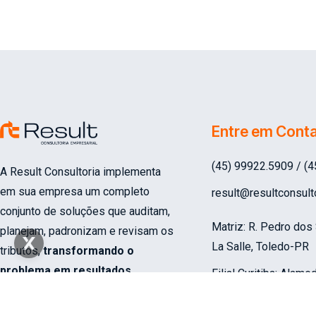
Entre em Cont
(45) 99922.5909 / (
A Result Consultoria implementa
em sua empresa um completo
result@resultconsult
conjunto de soluções que auditam,
Matriz: R. Pedro dos
planejam, padronizam e revisam os
La Salle, Toledo-PR
tributos,
transformando o
problema em resultados.
Filial Curitiba:
Alameda
555 - Centro, Curitib
Engenheiro José Joa