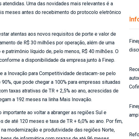
s atendidas. Uma das novidades mais relevantes é a
eis meses antes do recebimento do protocolo eletrônico
Inf
tar atentas aos novos requisitos de porte e valor de
Fine
ciamento de R$ 30 milhões por operação, além de uma
disc
 e patrimônio líquido de, pelo menos, R$ 40 milhões. O
 conforme a disponibilidade da empresa junto à Finep.
Rece
o e a Inovação para Competitividade destacam-se pelo
auto
até 90%, que pode chegar a 100% para empresas situadas
Cofi
om taxas atrativas de TR + 2,5% ao ano, acrescidas de
egam a 192 meses na linha Mais Inovação.
Fine
importante ao voltar a abranger as regiões Sul e
ampl
s de até 120 meses e taxa de TR + 6,0% ao ano. Por fim,
 na modernização e produtividade das regiões Norte,
Refo
e bens de informática com prazos de até 96 meses.