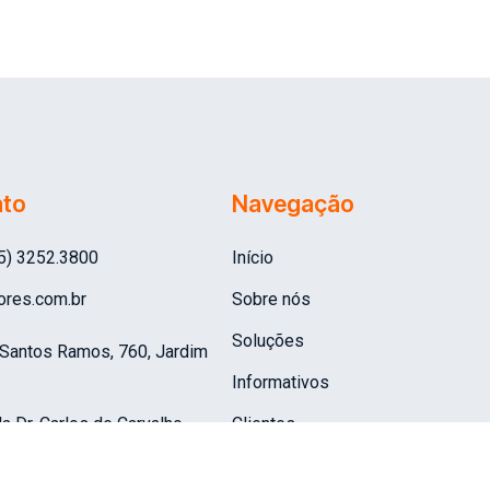
ato
Navegação
45) 3252.3800
Início
ores.com.br
Sobre nós
Soluções
 Santos Ramos, 760, Jardim
Informativos
 Dr. Carlos de Carvalho,
Clientes
a - PR, 80430-180.
Edifício
Conteúdo
quim, Sala 31