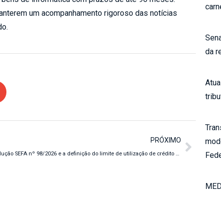
carn
anterem um acompanhamento rigoroso das notícias
do.
Sena
da r
Atua
tribu
Tran
PRÓXIMO
mode
Fede
Resolução SEFA nº 98/2026 e a definição do limite de utilização de crédito de ICMS-PR no SISCRED
MED