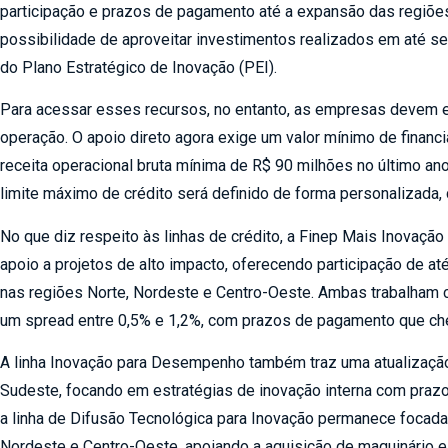
participação e prazos de pagamento até a expansão das regiõe
possibilidade de aproveitar investimentos realizados em até s
do Plano Estratégico de Inovação (PEI).
Para acessar esses recursos, no entanto, as empresas devem es
operação. O apoio direto agora exige um valor mínimo de finan
receita operacional bruta mínima de R$ 90 milhões no último ano
limite máximo de crédito será definido de forma personalizada,
No que diz respeito às linhas de crédito, a Finep Mais Inovaçã
apoio a projetos de alto impacto, oferecendo participação de 
nas regiões Norte, Nordeste e Centro-Oeste. Ambas trabalham c
um spread entre 0,5% e 1,2%, com prazos de pagamento que ch
A linha Inovação para Desempenho também traz uma atualização 
Sudeste, focando em estratégias de inovação interna com prazo
a linha de Difusão Tecnológica para Inovação permanece focada
Nordeste e Centro-Oeste, apoiando a aquisição de maquinário 